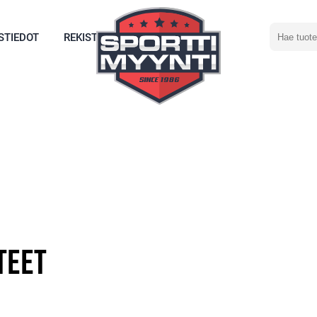
Hae
STIEDOT
REKISTERÖIDY
tuotetta
teet