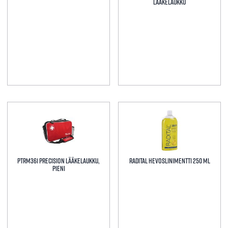
Voit
Lääkelaukku
tehdä
valinnat
tuotteen
sivulla.
PTRM361 Precision Lääkelaukku,
Radital hevoslinimentti 250 ml
pieni