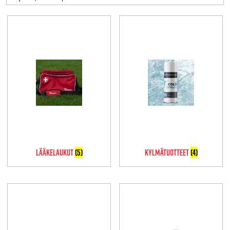
Lääkelaukut
(5)
Kylmätuotteet
(4)