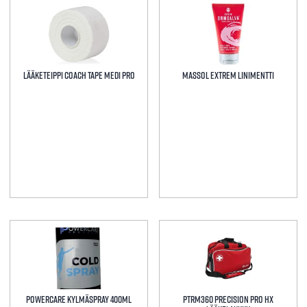
Tällä
tuotteella
on
useampi
muunnelma.
Lääketeippi Coach Tape Medi Pro
Massol extrem linimentti
Voit
tehdä
valinnat
tuotteen
sivulla.
Tällä
tuotteella
on
useampi
muunnelma.
Powercare Kylmäspray 400ml
PTRM360 Precision Pro HX