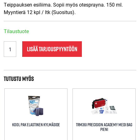
Teippauksen esiliima. Sopii myös otesprayna. 150 ml.
Myyntierä 12 kpl / ltk (Suositus).
Tilaustuote
3178
LISÄÄ TARJOUSPYYNTÖÖN
Liimaspray
määrä
Tutustu myös
KOOL PAK elastinen kylmäside
TRM361 Precision Academy Medi Bag
Pieni