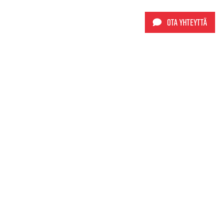
Ota yhteyttä
Sporttimyynti Oy
+358 9 565 5980
info@sporttimyynti.fi
Kynnöstie 1
05810 Hyvinkää
Tietosuojaseloste