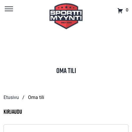
0
Oma tili
Etusivu
/
Oma tili
Kirjaudu