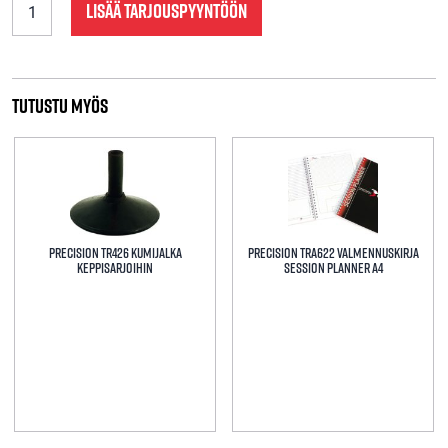
LISÄÄ TARJOUSPYYNTÖÖN
SB
TEIPPISAKSET
RUOSTUMATTOMAT
määrä
Tutustu myös
Precision TR426 Kumijalka
Precision tra622 Valmennuskirja
keppisarjoihin
Session Planner A4