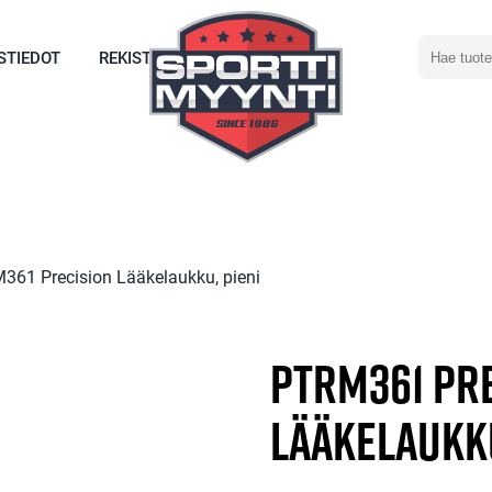
Hae
STIEDOT
REKISTERÖIDY
tuotetta
361 Precision Lääkelaukku, pieni
PTRM361 Pr
Lääkelaukku