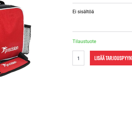
Ei sisältöä
Tilaustuote
PTRM361
LISÄÄ TARJOUSPYY
Precision
Lääkelaukku,
pieni
määrä