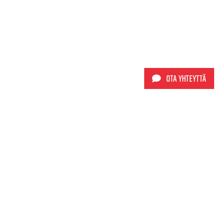
Ota yhteyttä
Sporttimyynti Oy
+358 9 565 5980
info@sporttimyynti.fi