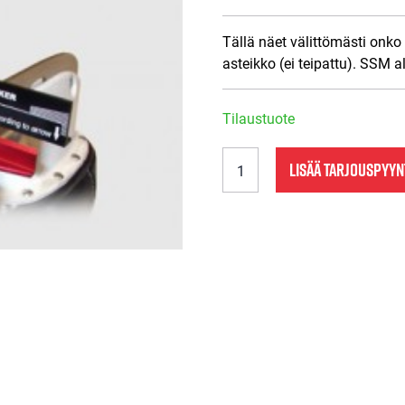
Tällä näet välittömästi onko
asteikko (ei teipattu). SSM a
Tilaustuote
SSM
LISÄÄ TARJOUSPYY
Luistimen
pikakulmamitta
määrä