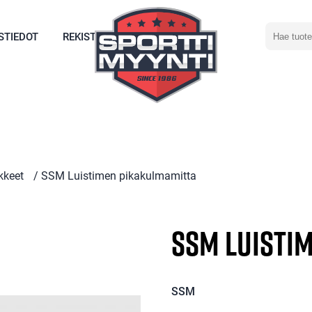
Hae
STIEDOT
REKISTERÖIDY
tuotetta
kkeet
/ SSM Luistimen pikakulmamitta
SSM Luisti
SSM