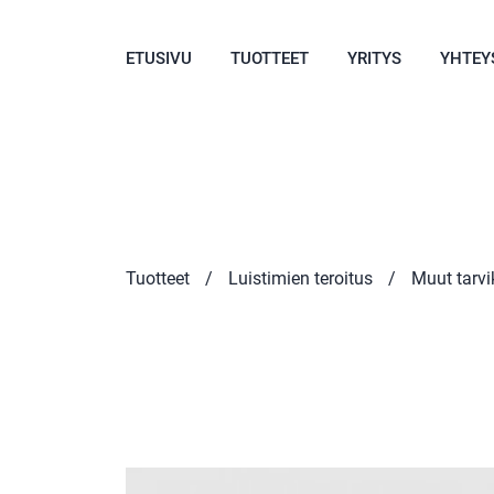
ETUSIVU
TUOTTEET
YRITYS
YHTEY
Tuotteet
/
Luistimien teroitus
/
Muut tarvi