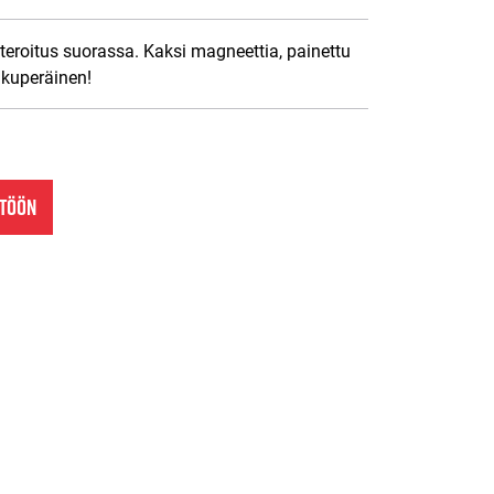
 teroitus suorassa. Kaksi magneettia, painettu
lkuperäinen!
NTÖÖN