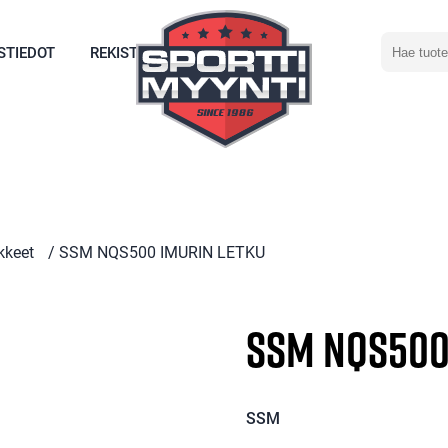
Hae
STIEDOT
REKISTERÖIDY
tuotetta
kkeet
/ SSM NQS500 IMURIN LETKU
SSM NQS500
SSM