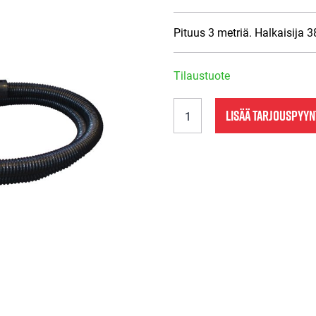
Pituus 3 metriä. Halkaisija 
Tilaustuote
SSM
LISÄÄ TARJOUSPYY
NQS500
IMURIN
LETKU
määrä