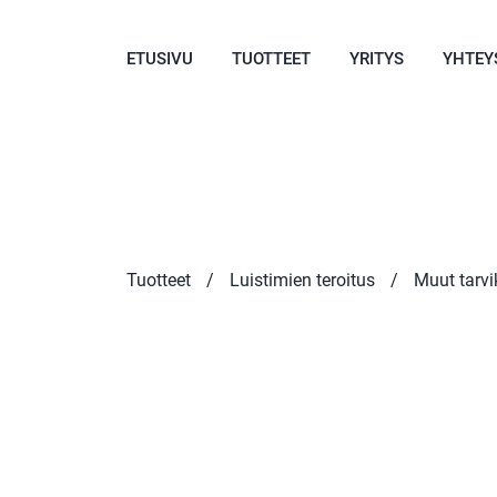
ETUSIVU
TUOTTEET
YRITYS
YHTEY
Tuotteet
/
Luistimien teroitus
/
Muut tarvi