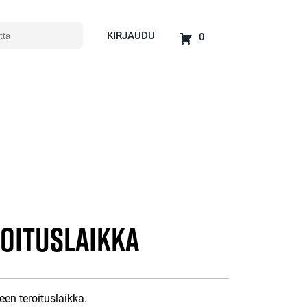
KIRJAUDU
0
roituslaikka
n teroituslaikka.