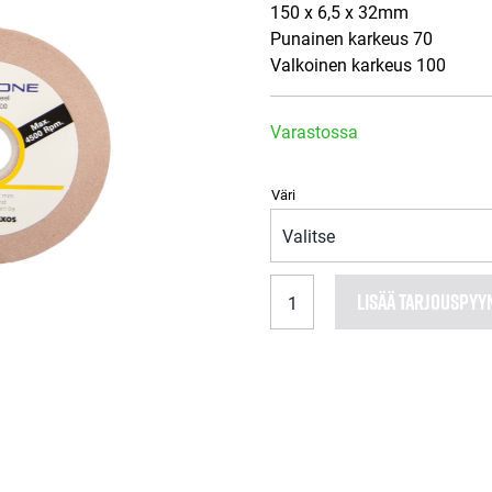
150 x 6,5 x 32mm
Punainen karkeus 70
Valkoinen karkeus 100
Varastossa
Väri
CAG
LISÄÄ TARJOUSPYY
ONE
Teroituslaikka
määrä