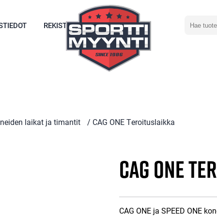
Hae
STIEDOT
REKISTERÖIDY
tuotetta
neiden laikat ja timantit
/ CAG ONE Teroituslaikka
CAG ONE Te
CAG ONE ja SPEED ONE konee