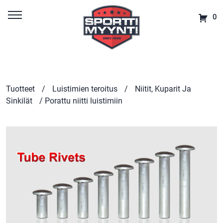
0
Tuotteet
/
Luistimien teroitus
/
Niitit, Kuparit Ja
Sinkilät
/ Porattu niitti luistimiin