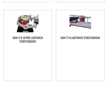
Tällä
tuotteella
on
useampi
muunnelma.
SSM-2 H-10 PRO LUISTIMEN
SSM TT-4 LUISTIMEN TEROITUSKONE
Voit
TEROITUSKONE
tehdä
valinnat
tuotteen
sivulla.