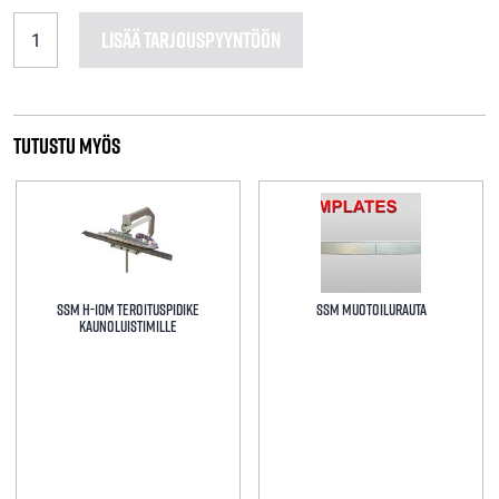
Porattu
LISÄÄ TARJOUSPYYNTÖÖN
niitti
luistimiin
määrä
Tutustu myös
SSM H-10M TEROITUSPIDIKE
SSM Muotoilurauta
KAUNOLUISTIMILLE