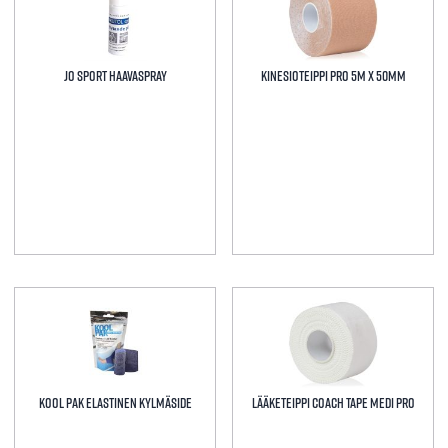
JO Sport Haavaspray
Kinesioteippi Pro 5m x 50mm
Tällä
tuotteella
on
useampi
muunnelma.
KOOL PAK elastinen kylmäside
Lääketeippi Coach Tape Medi Pro
Voit
tehdä