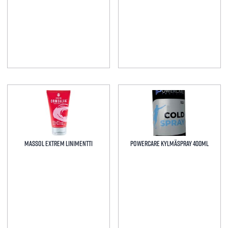
valinnat
tuotteen
sivulla.
Tällä
tuotteella
on
useampi
muunnelma.
Massol extrem linimentti
Powercare Kylmäspray 400ml
Voit
tehdä
valinnat
tuotteen
sivulla.