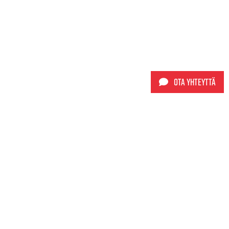
Ota yhteyttä
Sporttimyynti Oy
+358 9 565 5980
info@sporttimyynti.fi