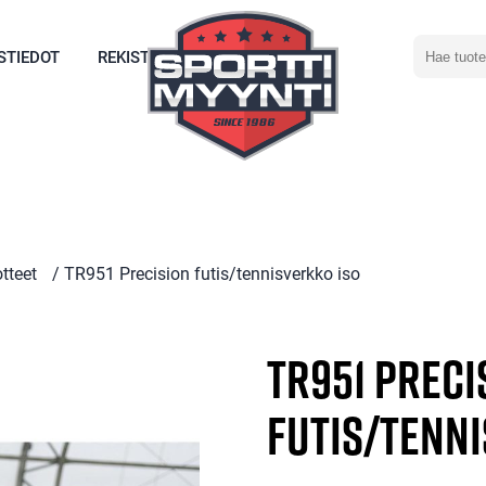
Hae
STIEDOT
REKISTERÖIDY
tuotetta
tteet
/ TR951 Precision futis/tennisverkko iso
TR951 Preci
futis/tenni