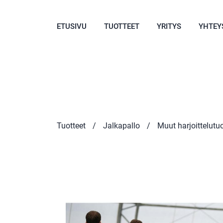
ETUSIVU
TUOTTEET
YRITYS
YHTEY
Tuotteet
/
Jalkapallo
/
Muut harjoittelutuo