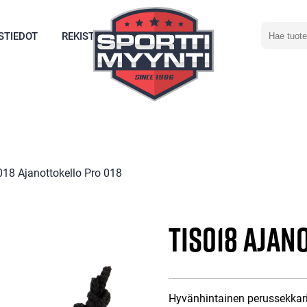
Hae
STIEDOT
REKISTERÖIDY
tuotetta
018 Ajanottokello Pro 018
TIS018 Ajan
Hyvänhintainen perussekkari