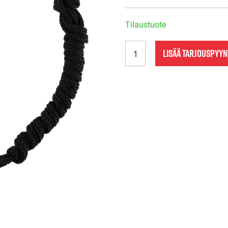
Tilaustuote
TIS018
LISÄÄ TARJOUSPYY
Ajanottokello
Pro
018
määrä