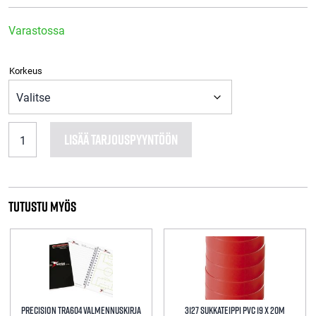
Varastossa
Korkeus
TR596
LISÄÄ TARJOUSPYYNTÖÖN
Precision
koordinaatioaita
6
kpl
määrä
Tutustu myös
Precision tra604 Valmennuskirja
3127 Sukkateippi PVC 19 X 20M