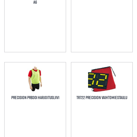
A6
Tällä
tuotteella
on
useampi
muunnelma.
Precision PRB301 Harjoitusliivi
TR722 Precision Vaihtomiestaulu
Voit
tehdä
valinnat
tuotteen
sivulla.