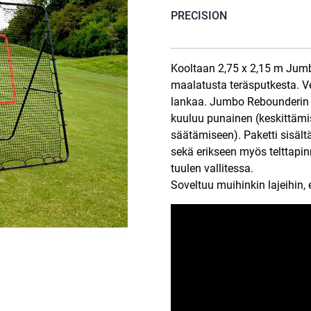
PRECISION
Kooltaan 2,75 x 2,15 m Ju
maalatusta teräsputkesta. V
lankaa. Jumbo Rebounderin v
kuuluu punainen (keskittämis
säätämiseen). Paketti sisält
sekä erikseen myös telttapinn
tuulen vallitessa.
Soveltuu muihinkin lajeihin, 