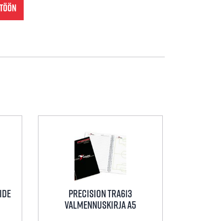
NTÖÖN
ide
Precision tra613
Valmennuskirja A5