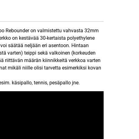
mbo Rebounder on valmistettu vahvasta 32mm
erkko on kestävää 30-kertaista polyethylene
oi säätää neljään eri asentoon. Hintaan
tä varten) teippi sekä valkoinen (korkeuden
ää riittävän määrän kiinnikkeitä verkkoa varten
at mikäli niille olisi tarvetta esimerkiksi kovan
esim. käsipallo, tennis, pesäpallo jne.