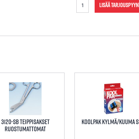
LISÄÄ TARJOUSPYY
Precision
Pro
Jumbo
Rebounder
määrä
3120-SB TEIPPISAKSET
Koolpak Kylmä/Kuuma S
RUOSTUMATTOMAT