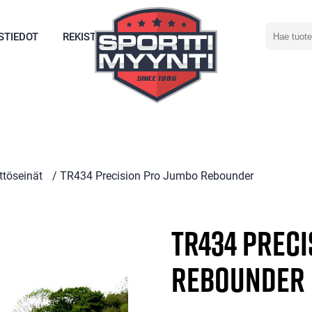
Hae
STIEDOT
REKISTERÖIDY
tuotetta
ttöseinät
/ TR434 Precision Pro Jumbo Rebounder
TR434 Prec
Rebounder