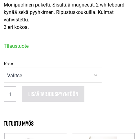
Monipuolinen paketti. Sisältää magneetit, 2 whiteboard
kynää sekä pyyhkimen. Ripustuskoukuilla. Kulmat
vahvistettu.
3 eri kokoa.
Tilaustuote
Koko
Taktiikkataulu
LISÄÄ TARJOUSPYYNTÖÖN
Jääkiekko
määrä
Tutustu myös