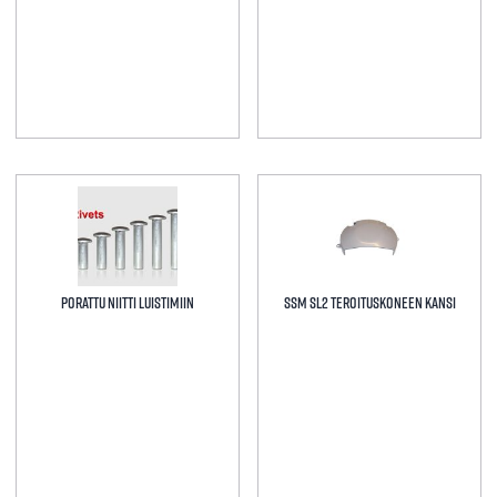
Tällä
tuotteella
on
useampi
muunnelma.
Porattu niitti luistimiin
SSM SL2 Teroituskoneen kansi
Voit
tehdä
valinnat
tuotteen
sivulla.