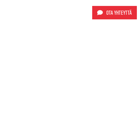
Ota yhteyttä
Sporttimyynti Oy
+358 9 565 5980
info@sporttimyynti.fi
Kynnöstie 1
05810 Hyvinkää
Tietosuojaseloste