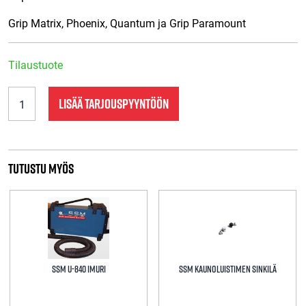
Grip Matrix, Phoenix, Quantum ja Grip Paramount
Tilaustuote
SSM
LISÄÄ TARJOUSPYYNTÖÖN
H-
10M
TEROITUSPIDIKE
KAUNOLUISTIMILLE
määrä
Tutustu myös
SSM U-840 IMURI
SSM Kaunoluistimen sinkilä