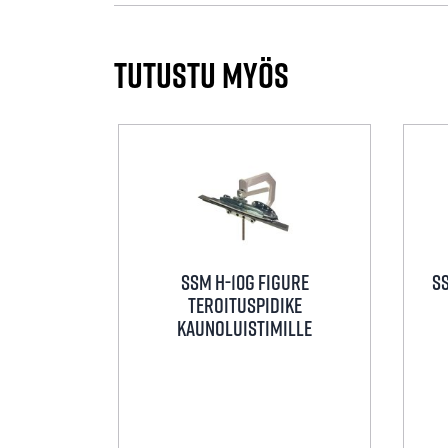
Tutustu myös
SSM H-10G figure
S
teroituspidike
kaunoluistimille