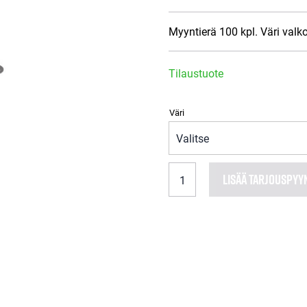
Myyntierä 100 kpl. Väri valk
Tilaustuote
Väri
SSM
LISÄÄ TARJOUSPYY
Kaunoluistimen
sinkilä
määrä