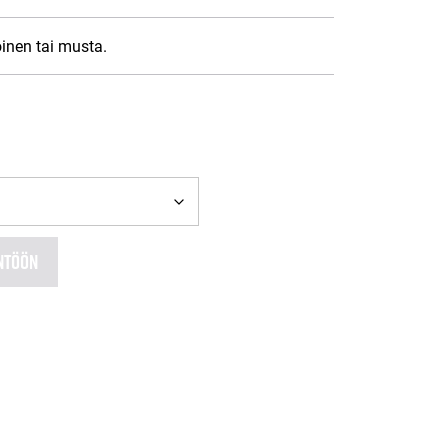
oinen tai musta.
NTÖÖN