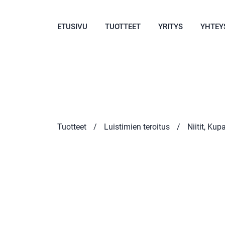
ETUSIVU
TUOTTEET
YRITYS
YHTEY
Tuotteet
/
Luistimien teroitus
/
Niitit, Kup