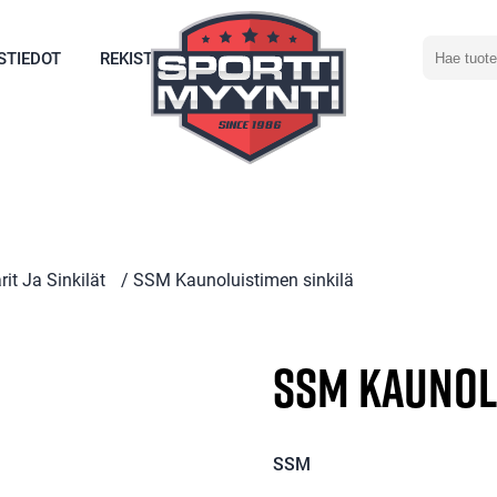
Hae
STIEDOT
REKISTERÖIDY
tuotetta
arit Ja Sinkilät
/ SSM Kaunoluistimen sinkilä
SSM Kaunol
SSM