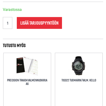
Varastossa
PrecisionFB651
LISÄÄ TARJOUSPYYNTÖÖN
Palloventtiili
2mm
määrä
Tutustu myös
Precision tra604 Valmennuskirja
TIS322 Tuomarin/valm. kello
A6