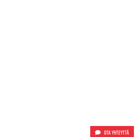
tuotteella
tuotteella
on
on
useampi
useampi
muunnelma.
muunnelma.
Voit
Voit
tehdä
tehdä
valinnat
valinnat
tuotteen
tuotteen
sivulla.
sivulla.
Ota yhteyttä