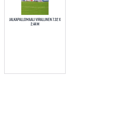
on
on
useampi
useampi
muunnelma.
muunnelma.
Jalkapallomaali virallinen 7.32 x
Voit
Voit
2.44 m
tehdä
tehdä
valinnat
valinnat
tuotteen
tuotteen
sivulla.
sivulla.