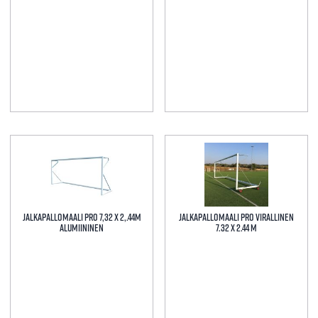
tehdä
valinnat
tuotteen
sivulla.
Tällä
Tällä
tuotteella
tuotteella
on
on
useampi
useampi
muunnelma.
muunnelma.
Jalkapallomaali Pro 7,32 x 2,.44m
Jalkapallomaali PRO virallinen
Voit
Voit
Alumiininen
7.32 x 2.44 m
tehdä
tehdä
valinnat
valinnat
tuotteen
tuotteen
sivulla.
sivulla.