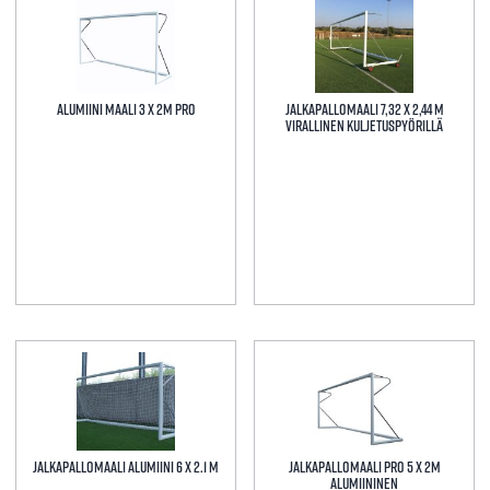
Alumiini Maali 3 x 2m Pro
Jalkapallomaali 7,32 x 2,44 m
virallinen kuljetuspyörillä
Tällä
tuotteella
on
useampi
muunnelma.
Jalkapallomaali alumiini 6 x 2.1 m
Jalkapallomaali Pro 5 x 2m
Voit
Alumiininen