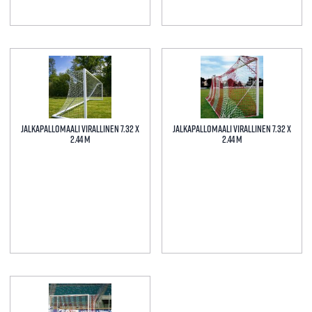
Tällä
tuotteella
on
useampi
muunnelma.
Jalkapallomaali virallinen 7.32 x
Jalkapallomaali virallinen 7.32 x
Voit
2.44 m
2.44 m
tehdä
valinnat
tuotteen
sivulla.
Tällä
Tällä
tuotteella
tuotteella