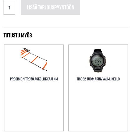
TRL237
LISÄÄ TARJOUSPYYNTÖÖN
Precision
Pro
Vedettävä
Urheilulaukku
määrä
Tutustu myös
Precision TR658 Askeltikkaat 4m
TIS322 Tuomarin/valm. kello