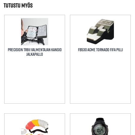
3
Tutustu myös
kpl
määrä
Precision TR811 Valmentajan kansio
FB530 ACME Tornado FIFA pilli
Jalkapallo