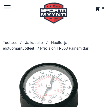
0
Tuotteet
/
Jalkapallo
/
Huolto- ja
erotuomarituotteet
/ Precision TR553 Painemittari