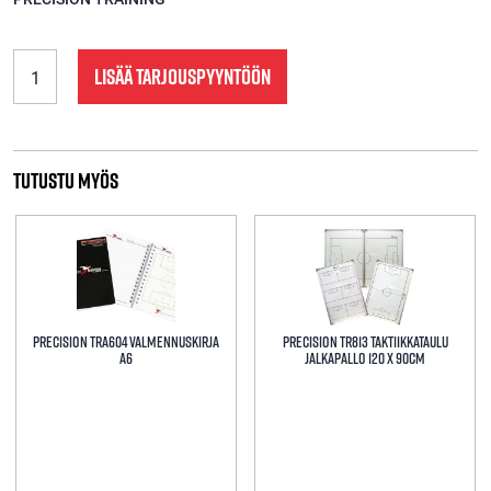
Precision
LISÄÄ TARJOUSPYYNTÖÖN
TR553
Painemittari
määrä
Tutustu myös
Precision tra604 Valmennuskirja
Precision TR813 Taktiikkataulu
A6
jalkapallo 120 x 90CM