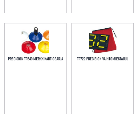
Precision TR549 Merkkikartiosarja
TR722 Precision Vaihtomiestaulu
Tällä
tuotteella