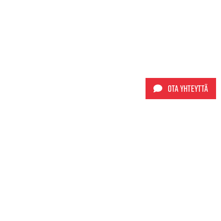
Ota yhteyttä
Sporttimyynti Oy
+358 9 565 5980