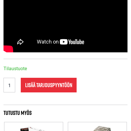
Tilaustuote
TR482
LISÄÄ TARJOUSPYYNTÖÖN
Precision
Jarruvarjo
kahdella
varjolla
määrä
Tutustu myös