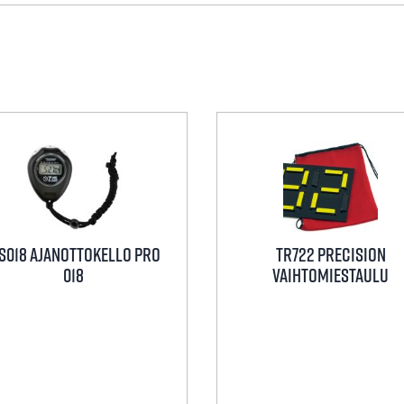
määrä
IS018 Ajanottokello Pro
TR722 Precision
018
Vaihtomiestaulu