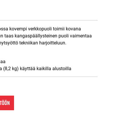
ossa kovempi verkkopuoli toimii kovana
un taas kangaspäällysteinen puoli vaimentaa
ytsyöttö tekniikan harjoitteluun.
maa
(8,2 kg) käyttää kaikilla alustoilla
NTÖÖN