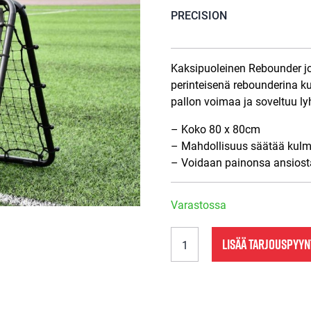
PRECISION
Kaksipuoleinen Rebounder j
perinteisenä rebounderina k
pallon voimaa ja soveltuu lyh
– Koko 80 x 80cm
– Mahdollisuus säätää kul
– Voidaan painonsa ansiosta 
Varastossa
TR433
LISÄÄ TARJOUSPYY
Precision
Pro
Double
Sided
Rebounder