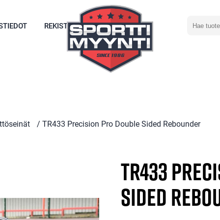
Hae
STIEDOT
REKISTERÖIDY
tuotetta
ttöseinät
/ TR433 Precision Pro Double Sided Rebounder
TR433 Prec
Sided Rebo