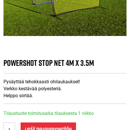
Powershot stop net 4m x 3.5m
Pysäyttää tehokkaasti ohilaukaukset!
Verkko kestävää polyesteriä.
Helppo siirtää.
Tilaustuote toimitusaika tilauksesta 1 viikko
Powershot
LISÄÄ TARJOUSPYYNTÖÖN