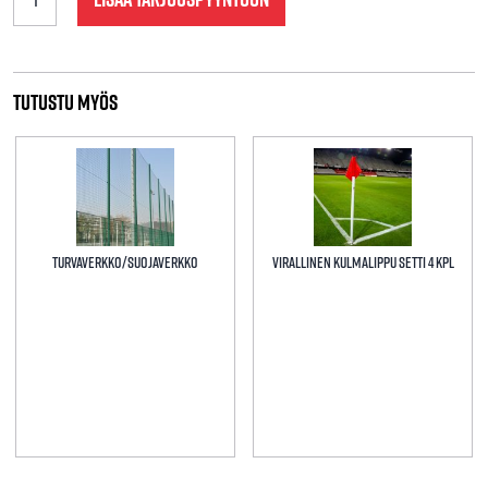
stop
net
4m
x
3.5m
Tutustu myös
määrä
Turvaverkko/suojaverkko
Virallinen kulmalippu setti 4 kpl