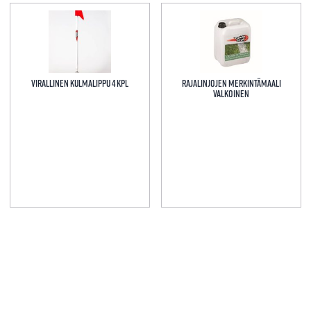
Tällä
tuotteella
on
useampi
muunnelma.
Virallinen kulmalippu 4 kpl
Rajalinjojen merkintämaali
Voit
valkoinen
tehdä
valinnat
tuotteen
sivulla.