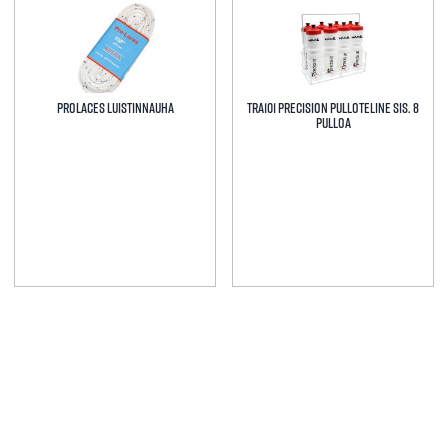
Prolaces Luistinnauha
TRA101 Precision Pulloteline sis. 8
pulloa
Tällä
tuotteella
on
useampi
muunnelma.