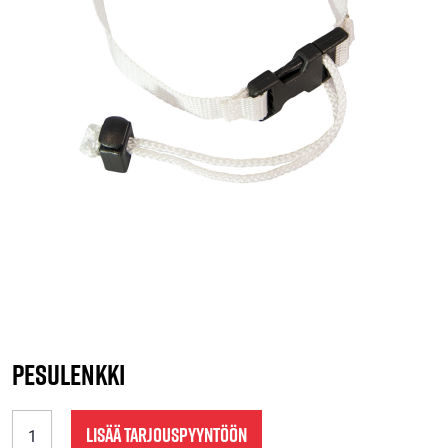
Pesulenkki
Pesulenkki
LISÄÄ TARJOUSPYYNTÖÖN
määrä