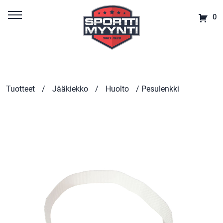
0
Tuotteet
/
Jääkiekko
/
Huolto
/ Pesulenkki