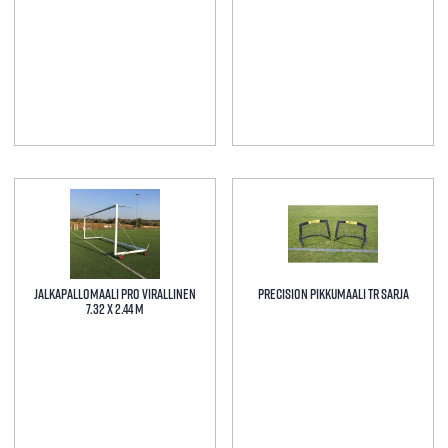
Tällä
Tällä
tuotteella
tuotteella
on
on
useampi
useampi
muunnelma.
muunnelma.
Jalkapallomaali PRO virallinen
Precision Pikkumaali TR Sarja
Voit
Voit
7.32 x 2.44 m
tehdä
tehdä
valinnat
valinnat
tuotteen
tuotteen
sivulla.
sivulla.