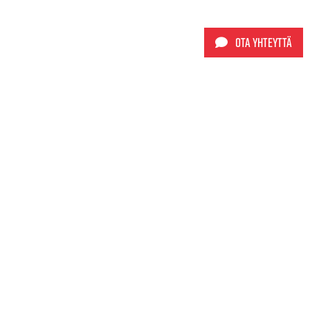
Ota yhteyttä
Sporttimyynti Oy
+358 9 565 5980
info@sporttimyynti.fi
Kynnöstie 1
05810 Hyvinkää
Tietosuojaseloste