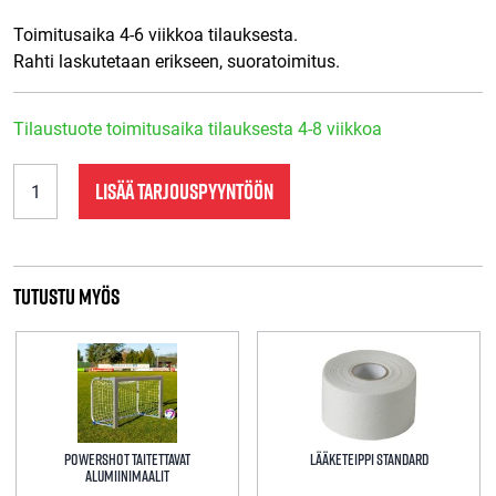
Toimitusaika 4-6 viikkoa tilauksesta.
Rahti laskutetaan erikseen, suoratoimitus.
Tilaustuote toimitusaika tilauksesta 4-8 viikkoa
Futsal
LISÄÄ TARJOUSPYYNTÖÖN
maali
3
x
2
m
Tutustu myös
Virallinen
Alumiini
määrä
Powershot taitettavat
Lääketeippi Standard
alumiinimaalit