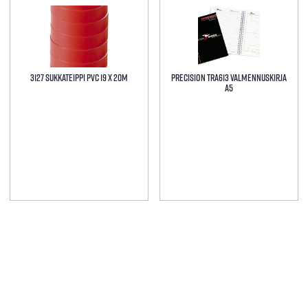
Tällä
tuotteella
on
useampi
muunnelma.
3127 Sukkateippi PVC 19 X 20M
Precision tra613 Valmennuskirja
Voit
A5
tehdä
valinnat
tuotteen
sivulla.
Tällä
tuotteella
on
useampi
muunnelma.