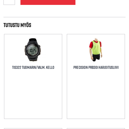
Tornado
FIFA
pilli
määrä
Tutustu myös
TIS322 Tuomarin/valm. kello
Precision PRB301 Harjoitusliivi