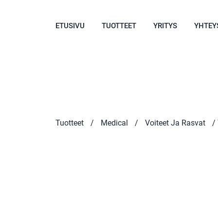
ETUSIVU
TUOTTEET
YRITYS
YHTEY
Tuotteet
/
Medical
/
Voiteet Ja Rasvat
/