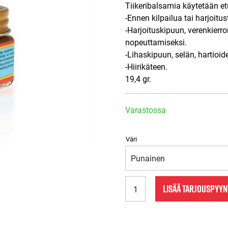
Tiikeribalsamia käytetään e
-Ennen kilpailua tai harjoit
-Harjoituskipuun, verenkier
nopeuttamiseksi.
-Lihaskipuun, selän, hartioid
-Hiirikäteen.
19,4 gr.
Varastossa
Väri
Tigerbalsman
LISÄÄ TARJOUSPYY
määrä