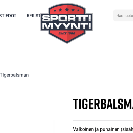
Hae
STIEDOT
REKISTERÖIDY
tuotetta
 Tigerbalsman
Tigerbalsm
Valkoinen ja punainen (sis