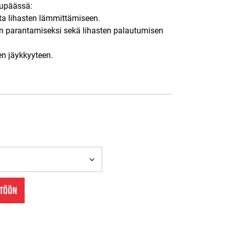
tupäässä:
usta lihasten lämmittämiseen.
ron parantamiseksi sekä lihasten palautumisen
en jäykkyyteen.
NTÖÖN