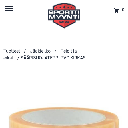
0
Tuotteet
/
Jääkiekko
/
Teipit ja
erkat
/ SÄÄRISUOJATEPPI PVC KIRKAS