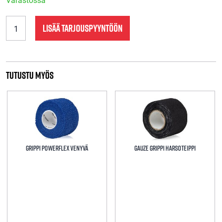
SÄÄRISUOJATEPPI
LISÄÄ TARJOUSPYYNTÖÖN
PVC
KIRKAS
määrä
Tutustu myös
Grippi Powerflex Venyvä
Gauze Grippi Harsoteippi